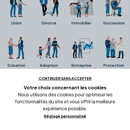
Union
Divorce
Immobilier
Succession
Donation
Adoption
Entreprise
Protection
CONTINUER SANS ACCEPTER
Ces avis proviennent directement de la fiche Google
Votre choix concernant
les cookies
Business de l'office notarial. Ils n'ont ni été collectés ni
Nous utilisons des cookies pour optimiser les
été vérifiés par Alexia.fr.
fonctionnalités du site et vous offrir la meilleure
expérience possible.
Réglage personnalisé
Conditions générales d'utilisation
Mentions légales