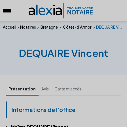
a
lex
ia
TROUVEZ VOTRE
NOTAIRE
Accueil
Notaires
Bretagne
Côtes-d'Armor
DEQUAIRE Vincent
DEQUAIRE Vincent
Présentation
Avis
Carte et accès
Informations de l’office
Maître DEQUAIRE Vincent