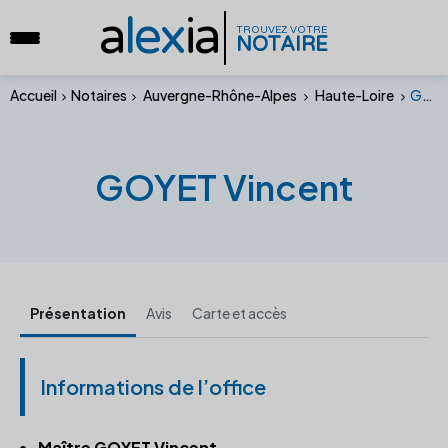
a
lex
ia
TROUVEZ VOTRE
NOTAIRE
Accueil
Notaires
Auvergne-Rhône-Alpes
Haute-Loire
GOYET Vincent
GOYET Vincent
Présentation
Avis
Carte et accès
Informations de l’office
Maître GOYET Vincent