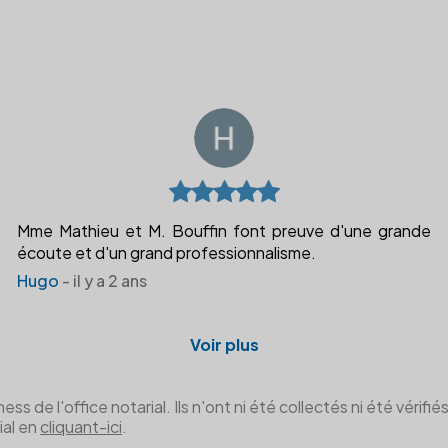
Mme Mathieu et M. Bouffin font preuve d'une grande
écoute et d'un grand professionnalisme.
Hugo
- il y a 2 ans
Voir plus
de l'office notarial. Ils n'ont ni été collectés ni été vérifiés 
ial en
cliquant-ici
.