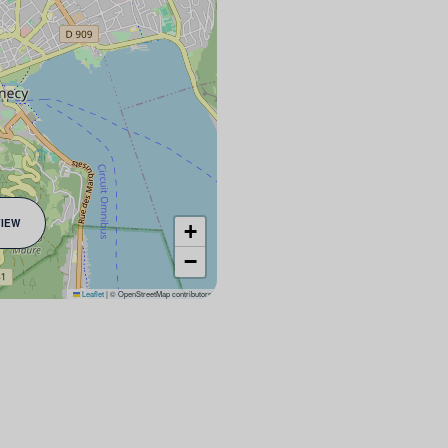
VIEW
+
−
Leaflet
|
© OpenStreetMap contributors