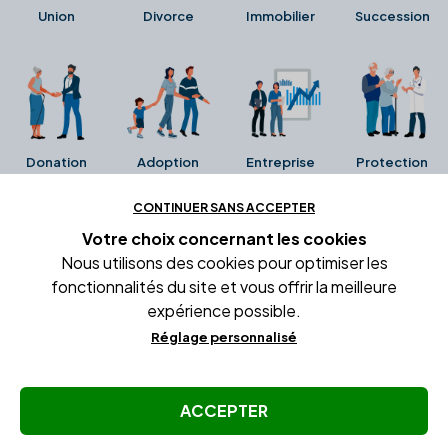
Union
Divorce
Immobilier
Succession
Donation
Adoption
Entreprise
Protection
CONTINUER SANS ACCEPTER
Ces avis proviennent directement de la fiche Google
Votre choix concernant
les cookies
Business de l'office notarial. Ils n'ont ni été collectés ni
Nous utilisons des cookies pour optimiser les
été vérifiés par Alexia.fr.
fonctionnalités du site et vous offrir la meilleure
expérience possible.
Réglage personnalisé
Conditions générales d'utilisation
Mentions légales
Gestion des cookies
ACCEPTER
© Copyright Alexia Notaire 2026