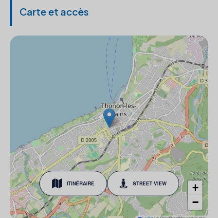
Carte et accès
ITINÉRAIRE
STREET VIEW
+
−
Leaflet
|
© OpenStreetMap contributors