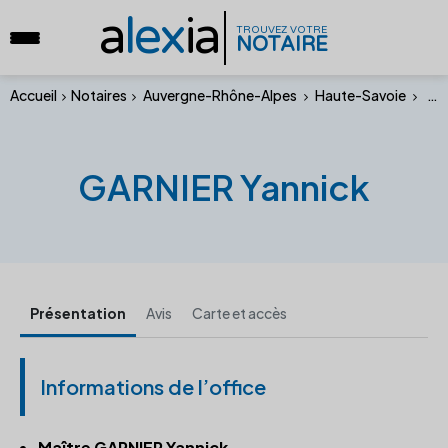
a
lex
ia
TROUVEZ VOTRE
NOTAIRE
Accueil
Notaires
Auvergne-Rhône-Alpes
Haute-Savoie
GAR
GARNIER Yannick
Présentation
Avis
Carte et accès
Informations de l’office
Maître GARNIER Yannick