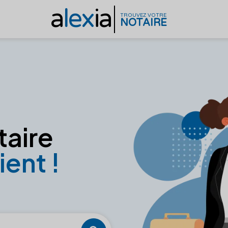
a
lex
ia
TROUVEZ VOTRE
NOTAIRE
taire
ient !