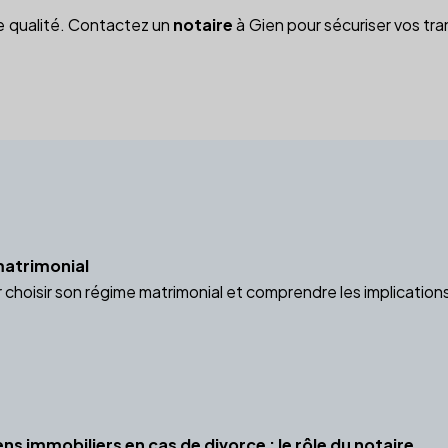
de qualité. Contactez un
notaire
à Gien pour sécuriser vos tra
matrimonial
choisir son régime matrimonial et comprendre les implications 
ns immobiliers en cas de divorce : le rôle du notaire