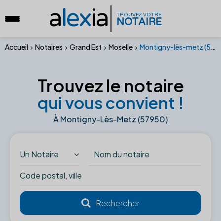
a
lex
ia
TROUVEZ VOTRE
NOTAIRE
Accueil
Notaires
Grand Est
Moselle
Montigny-lès-metz (57950)
Trouvez le notaire
qui vous convient !
À Montigny-Lès-Metz (57950)
Un Notaire