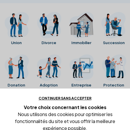
Union
Divorce
Immobilier
Succession
Donation
Adoption
Entreprise
Protection
CONTINUER SANS ACCEPTER
Ces avis proviennent directement de la fiche Google
Votre choix concernant
les cookies
Business de l'office notarial. Ils n'ont ni été collectés ni
Nous utilisons des cookies pour optimiser les
été vérifiés par Alexia.fr.
fonctionnalités du site et vous offrir la meilleure
expérience possible.