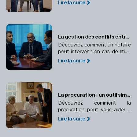
Lire la suite
futur adopté lors d'une
adoption. Comprendre les
obligations et formalités pour le
consentement des parties
concernées.
La gestion des conflits entre associés : le rôle du notaire
Découvrez comment un notaire
peut intervenir en cas de litige
entre associés et prévenir les
Lire la suite
conflits. Points clefs : Médiation
et rédaction de clauses
spécifiques dans les statuts.
La procuration : un outil simple pour protéger vos intérêts
Découvrez comment la
procuration peut vous aider à
gérer vos affaires en cas
Lire la suite
d'incapacité. Apprenez-en plus
sur les différents types de
procurations et leur utilité.