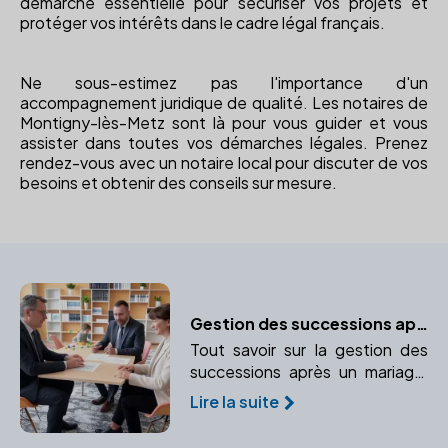
démarche essentielle pour sécuriser vos projets et
protéger vos intérêts dans le cadre légal français.
Ne sous-estimez pas l'importance d'un
accompagnement juridique de qualité. Les notaires de
Montigny-lès-Metz sont là pour vous guider et vous
assister dans toutes vos démarches légales. Prenez
rendez-vous avec un notaire local pour discuter de vos
besoins et obtenir des conseils sur mesure.
Gestion des successions après un mariage
Tout savoir sur la gestion des
successions après un mariage,
guidé par un notaire pour
Lire la suite
protéger vos droits.