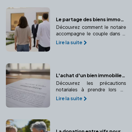
Le partage des biens immobiliers en cas de divorce : le rôle du notaire
Découvrez comment le notaire
accompagne le couple dans le
partage des biens communs,
Lire la suite
notamment les biens
immobiliers, lors d'un divorce.
L'achat d'un bien immobilier à plusieurs : les précautions notariales à prendre
Découvrez les précautions
notariales à prendre lors de
l'achat d'un bien immobilier à
Lire la suite
plusieurs. Conseils pour un
achat en indivision ou en SCI.
La donation entre vifs pour optimiser la transmission de patrimoine