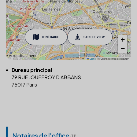
ITINÉRAIRE
STREET VIEW
+
−
Leaflet
|
© OpenStreetMap contributors
Bureau principal
79 RUE JOUFFROY D ABBANS
75017 Paris
Notaires de l'office
(11)