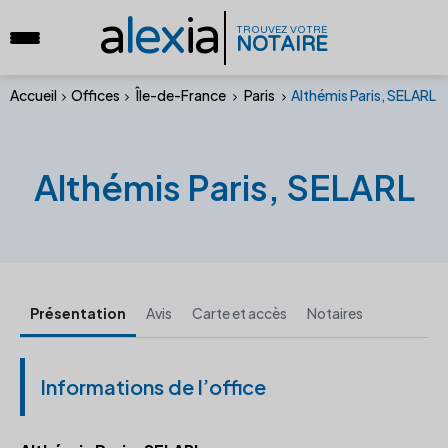
a
lex
ia
TROUVEZ VOTRE
NOTAIRE
Accueil
Offices
Île-de-France
Paris
Althémis Paris, SELARL
Althémis Paris, SELARL
Présentation
Avis
Carte et accès
Notaires
Informations de l’office