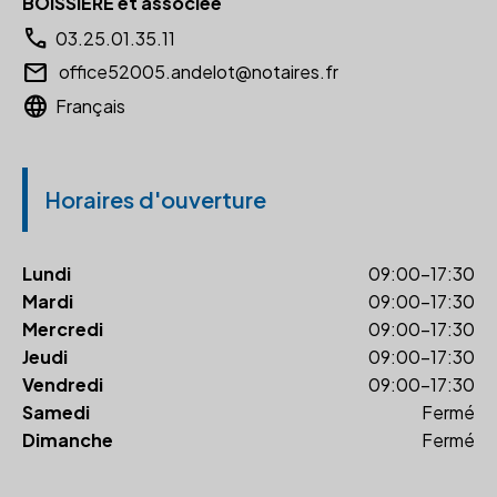
BOISSIERE et associée
call
03.25.01.35.11
email
office52005.andelot@notaires.fr
language
Français
Horaires d'ouverture
Lundi
09:00-17:30
Mardi
09:00-17:30
Mercredi
09:00-17:30
Jeudi
09:00-17:30
Vendredi
09:00-17:30
Samedi
Fermé
Dimanche
Fermé