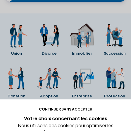
Union
Divorce
Immobilier
Succession
Donation
Adoption
Entreprise
Protection
CONTINUER SANS ACCEPTER
Ces avis proviennent directement de la fiche Google
Votre choix concernant
les cookies
Business de l'office notarial. Ils n'ont ni été collectés ni
Nous utilisons des cookies pour optimiser les
été vérifiés par Alexia.fr.