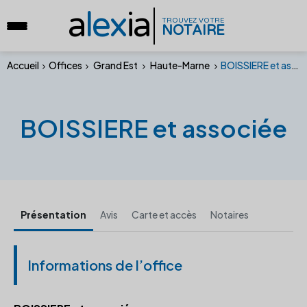
a
lex
ia
TROUVEZ VOTRE
NOTAIRE
Accueil
Offices
Grand Est
Haute-Marne
BOISSIERE et associée
BOISSIERE et associée
Présentation
Avis
Carte et accès
Notaires
Informations de l’office