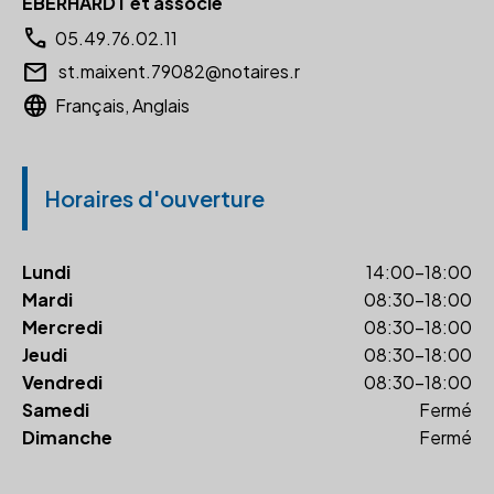
EBERHARDT et associé
call
05.49.76.02.11
email
st.maixent.79082@notaires.r
language
Français, Anglais
Horaires d'ouverture
Lundi
14:00-18:00
Mardi
08:30-18:00
Mercredi
08:30-18:00
Jeudi
08:30-18:00
Vendredi
08:30-18:00
Samedi
Fermé
Dimanche
Fermé