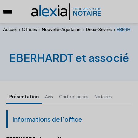
a
lex
ia
TROUVEZ VOTRE
NOTAIRE
Accueil
Offices
Nouvelle-Aquitaine
Deux-Sèvres
EBERHARDT et associé
EBERHARDT et associé
Présentation
Avis
Carte et accès
Notaires
Informations de l’office