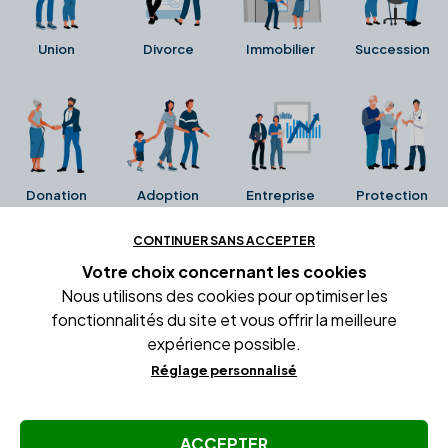
Union
Divorce
Immobilier
Succession
Donation
Adoption
Entreprise
Protection
CONTINUER SANS ACCEPTER
Ces avis proviennent directement de la fiche Google
Votre choix concernant
les cookies
Business de l'office notarial. Ils n'ont ni été collectés ni
Nous utilisons des cookies pour optimiser les
été vérifiés par Alexia.fr.
fonctionnalités du site et vous offrir la meilleure
expérience possible.
Réglage personnalisé
Conditions générales d'utilisation
Mentions légales
Gestion des cookies
ACCEPTER