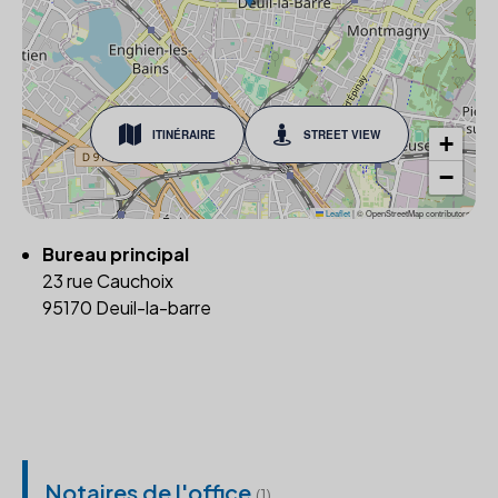
ITINÉRAIRE
STREET VIEW
+
−
Leaflet
|
© OpenStreetMap contributors
Bureau principal
23 rue Cauchoix
95170 Deuil-la-barre
Notaires de l'office
(1)