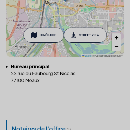
ITINÉRAIRE
STREET VIEW
+
−
Leaflet
|
© OpenStreetMap contributors
Bureau principal
22 rue du Faubourg St Nicolas
77100 Meaux
Notaires de l'office
(1)