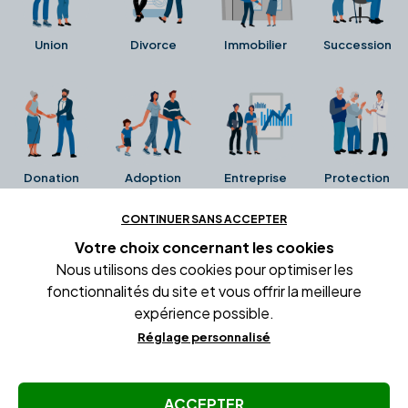
Union
Divorce
Immobilier
Succession
Donation
Adoption
Entreprise
Protection
CONTINUER SANS ACCEPTER
Ces avis proviennent directement de la fiche Google
Votre choix concernant
les cookies
Business de l'office notarial. Ils n'ont ni été collectés ni
Nous utilisons des cookies pour optimiser les
été vérifiés par Alexia.fr.
fonctionnalités du site et vous offrir la meilleure
expérience possible.
Réglage personnalisé
Conditions générales d'utilisation
Mentions légales
Gestion des cookies
ACCEPTER