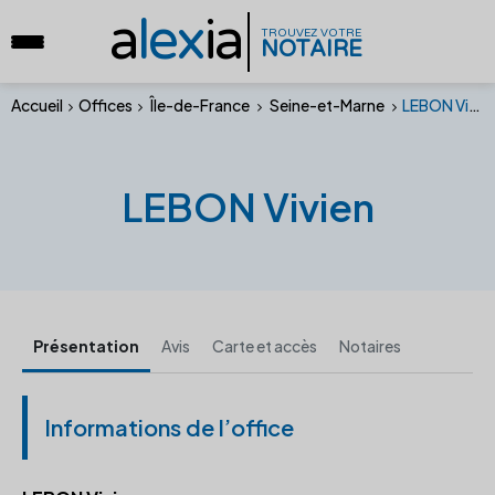
a
lex
ia
TROUVEZ VOTRE
NOTAIRE
Accueil
Offices
Île-de-France
Seine-et-Marne
LEBON Vivien
LEBON Vivien
Présentation
Avis
Carte et accès
Notaires
Informations de l’office