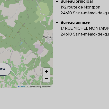
Bureau principal
192 route de Montpon
24610 Saint-méard-de-gu
Bureau annexe
17 RUE MICHEL MONTAIG
24610 Saint-méard-de-gu
VIEW
+
−
Leaflet
|
© OpenStreetMap contributors