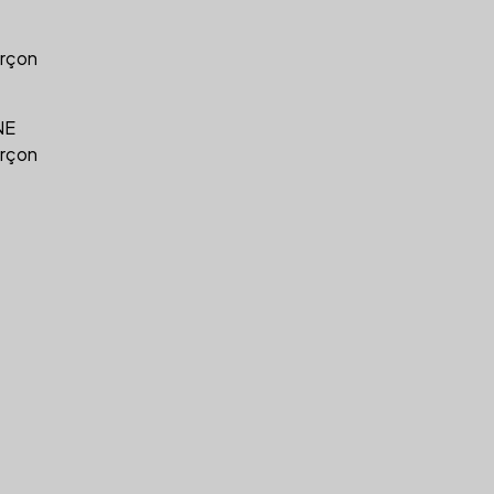
rçon
NE
rçon