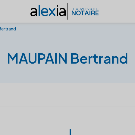
a
lex
ia
TROUVEZ VOTRE
NOTAIRE
Bertrand
MAUPAIN Bertrand