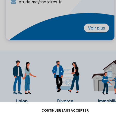
etude.mc@notaires.fr
Voir plus
Union
Divorce
Immobili
CONTINUER SANS ACCEPTER