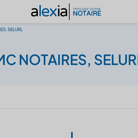
a
lex
ia
TROUVEZ VOTRE
NOTAIRE
ES, SELURL
MC NOTAIRES, SELUR