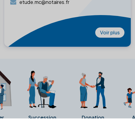
etude.mc@notaires.fr
Voir plus
er
Succession
Donation
A