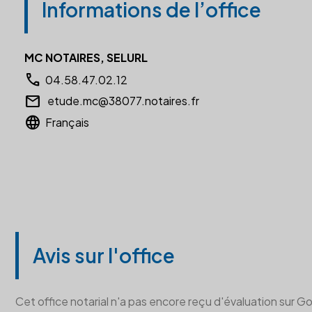
Informations de l’office
MC NOTAIRES, SELURL
call
04.58.47.02.12
email
etude.mc@38077.notaires.fr
language
Français
Avis sur l'office
Cet office notarial n'a pas encore reçu d'évaluation sur G