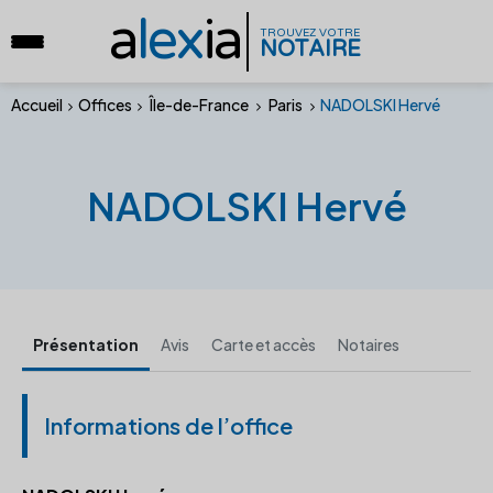
a
lex
ia
TROUVEZ VOTRE
NOTAIRE
Accueil
Offices
Île-de-France
Paris
NADOLSKI Hervé
NADOLSKI Hervé
Présentation
Avis
Carte et accès
Notaires
Informations de l’office