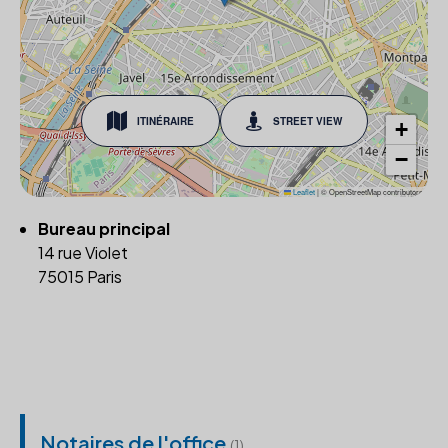
ITINÉRAIRE
STREET VIEW
+
−
Leaflet
|
© OpenStreetMap contributors
Bureau principal
14 rue Violet
75015 Paris
Notaires de l'office
(1)