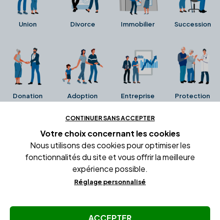
Union
Divorce
Immobilier
Succession
Donation
Adoption
Entreprise
Protection
CONTINUER SANS ACCEPTER
Ces avis proviennent directement de la fiche Google
Votre choix concernant
les cookies
Business de l'office notarial. Ils n'ont ni été collectés ni
Nous utilisons des cookies pour optimiser les
été vérifiés par Alexia.fr.
fonctionnalités du site et vous offrir la meilleure
expérience possible.
Réglage personnalisé
Conditions générales d'utilisation
Mentions légales
Gestion des cookies
ACCEPTER