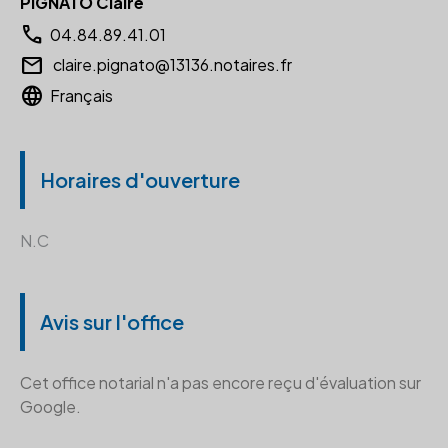
PIGNATO Claire
call
04.84.89.41.01
email
claire.pignato@13136.notaires.fr
language
Français
Horaires d'ouverture
N.C
Avis sur l'office
Cet office notarial n'a pas encore reçu d'évaluation sur
Google.