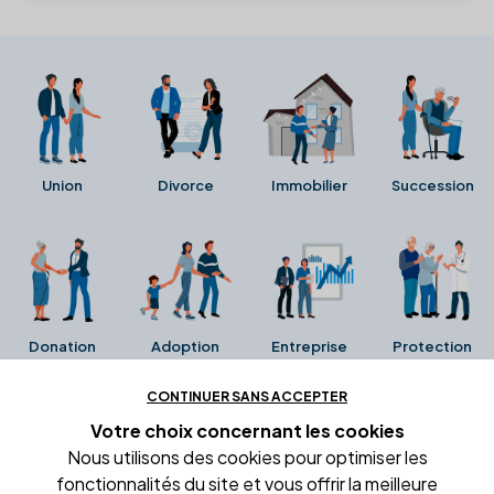
Union
Divorce
Immobilier
Succession
Donation
Adoption
Entreprise
Protection
CONTINUER SANS ACCEPTER
Ces avis proviennent directement de la fiche Google
Votre choix concernant
les cookies
Business de l'office notarial. Ils n'ont ni été collectés ni
Nous utilisons des cookies pour optimiser les
été vérifiés par Alexia.fr.
fonctionnalités du site et vous offrir la meilleure