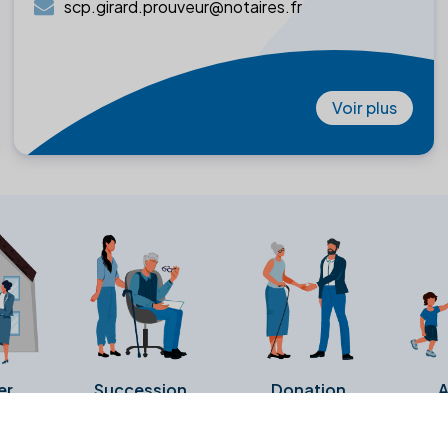
scp.girard.prouveur@notaires.fr
Voir plus
er
Succession
Donation
A