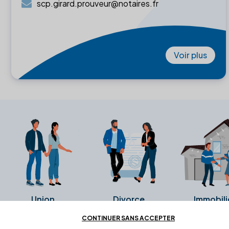
scp.girard.prouveur@notaires.fr
Voir plus
Union
Divorce
Immobili
CONTINUER SANS ACCEPTER