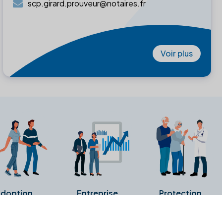
scp.girard.prouveur@notaires.fr
Voir plus
doption
Entreprise
Protection