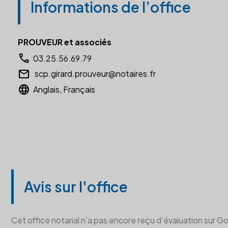
Informations de l’office
PROUVEUR et associés
call
03.25.56.69.79
email
scp.girard.prouveur@notaires.fr
language
Anglais, Français
Avis sur l'office
Cet office notarial n'a pas encore reçu d'évaluation sur G