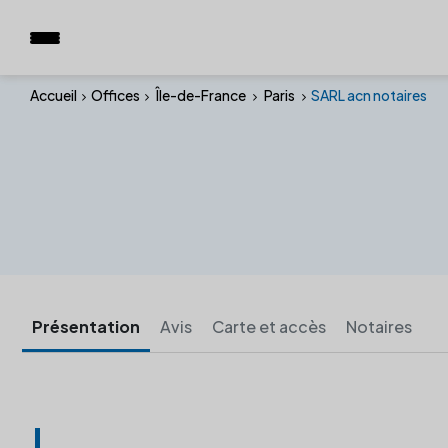
Accueil
Offices
Île-de-France
Paris
SARL acn notaires
Présentation
Avis
Carte et accès
Notaires