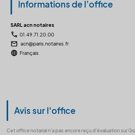
Informations de l’office
SARL acn notaires
call
01.49.71.20.00
email
acn@paris.notaires.fr
language
Français
Avis sur l'office
Cet office notarial n'a pas encore reçu d'évaluation sur G