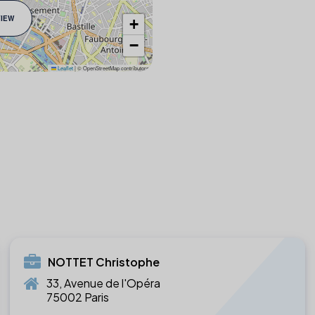
VIEW
+
−
Leaflet
|
© OpenStreetMap contributors
NOTTET Christophe
33, Avenue de l'Opéra
75002 Paris