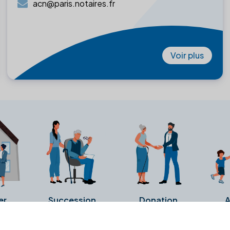
acn@paris.notaires.fr
Voir plus
er
Succession
Donation
A