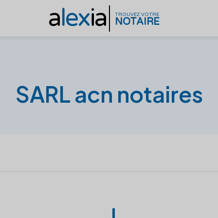
a
lex
ia
TROUVEZ VOTRE
NOTAIRE
SARL acn notaires