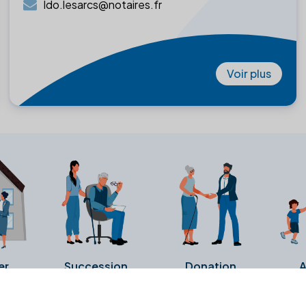
ldo.lesarcs@notaires.fr
Voir plus
er
Succession
Donation
A