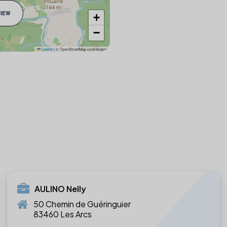
VIEW
+
−
Leaflet
|
© OpenStreetMap contributors
AULINO Nelly
50 Chemin de Guéringuier
83460 Les Arcs