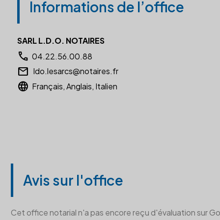
Informations de l’office
SARL L.D.O. NOTAIRES
call
04.22.56.00.88
email
ldo.lesarcs@notaires.fr
language
Français, Anglais, Italien
Avis sur l'office
Cet office notarial n'a pas encore reçu d'évaluation sur G