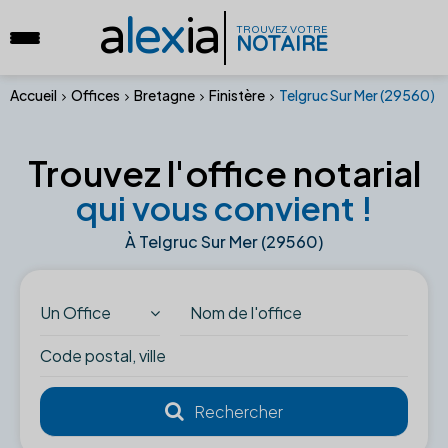
a
lex
ia
TROUVEZ VOTRE
NOTAIRE
Accueil
Offices
Bretagne
Finistère
Telgruc Sur Mer (29560)
Trouvez l'office notarial
qui vous convient !
À Telgruc Sur Mer (29560)
Un Office