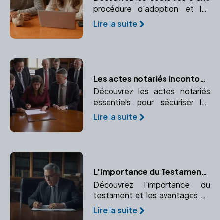
procédure d'adoption et les
différentes possibilités de
Lire la suite
financement. Informez-vous sur
les prévisions budgétaires et les
aides financières disponibles.
Les actes notariés incontournables pour les entreprises
Découvrez les actes notariés
essentiels pour sécuriser les
opérations de votre entreprise
Lire la suite
et leur importance légale.
L'importance du Testament et les Avantages de le Rédiger avec un Notaire
Découvrez l'importance du
testament et les avantages de
le rédiger avec un notaire pour
Lire la suite
éviter les litiges.