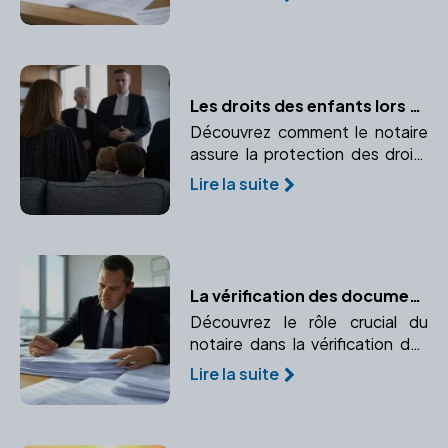
à un notaire est indispensable.
Les droits des enfants lors d'un divorce : Comment le notaire assure leur protection
Découvrez comment le notaire
assure la protection des droits
des enfants lors d'un divorce.
Lire la suite
Pension alimentaire, garde
partagée, droit de visite, tout
est expliqué.
La vérification des documents immobiliers par le notaire
Découvrez le rôle crucial du
notaire dans la vérification des
documents immobiliers pour
Lire la suite
garantir la conformité et la
transparence de la transaction.