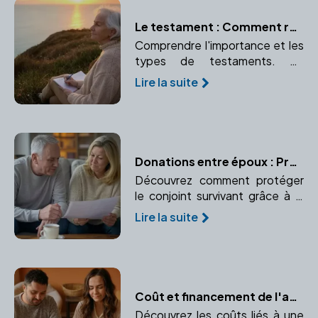
Le testament : Comment rédiger ses dernières volontés avec l'aide d'un notaire
Comprendre l'importance et les
types de testaments. Un
testament bien rédigé garantit
Lire la suite
le respect de vos volontés
après votre décès.
Donations entre époux : Préserver le conjoint survivant
Découvrez comment protéger
le conjoint survivant grâce à la
donation entre époux ou
Lire la suite
donation au dernier vivant.
Garantissez sa sécurité
financière.
Coût et financement de l'adoption : Prévisions budgétaires et aides financières
Découvrez les coûts liés à une