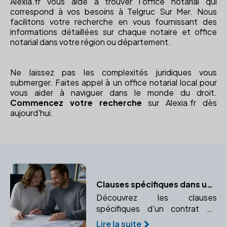
Alexia.fr vous aide à trouver l'office notarial qui
correspond à vos besoins à Telgruc Sur Mer. Nous
facilitons votre recherche en vous fournissant des
informations détaillées sur chaque notaire et office
notarial dans votre région ou département.
Ne laissez pas les complexités juridiques vous
submerger. Faites appel à un office notarial local pour
vous aider à naviguer dans le monde du droit.
Commencez votre recherche
sur Alexia.fr dès
aujourd'hui.
Clauses spécifiques dans un contrat de mariage
Découvrez les clauses
spécifiques d'un contrat de
mariage et pourquoi faire appel
Lire la suite