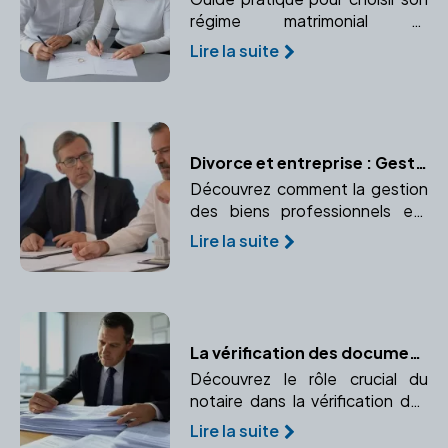
régime matrimonial et
comprendre les implications
Lire la suite
juridiques avec l'aide d'un
notaire.
Divorce et entreprise : Gestion des biens professionnels
Découvrez comment la gestion
des biens professionnels est
effectuée lors d'un divorce.
Lire la suite
Comprendre la propriété d'une
entreprise, l'évaluation des
parts sociales, le partage ou
l'indemnisation.
La vérification des documents immobiliers par le notaire
Découvrez le rôle crucial du
notaire dans la vérification des
documents immobiliers pour
Lire la suite
garantir la conformité et la