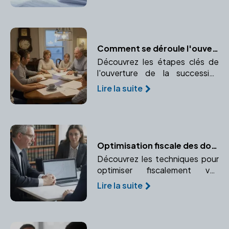
transparence de la transaction.
Comment se déroule l'ouverture de la succession ?
Découvrez les étapes clés de
l'ouverture de la succession
après le décès d'un proche.
Lire la suite
Comprendre le rôle crucial du
notaire dans ce processus.
Optimisation fiscale des donations : Réduire les droits grâce à une planification anticipée
Découvrez les techniques pour
optimiser fiscalement vos
donations. Apprenez à planifier
Lire la suite
en avance pour réduire les droits
de donation grâce à des
plafonds d'abattement et une
stratégie de fractionnement.