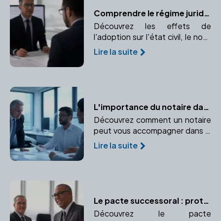
Comprendre le régime juridique de l'adopté et ses changements
Découvrez les effets de
l'adoption sur l'état civil, le nom,
et les droits de l'enfant adopté.
Lire la suite
Comprendre l'impact de
l'adoption sur l'identité et les
droits de l'enfant.
L'importance du notaire dans la création d'entreprise
Découvrez comment un notaire
peut vous accompagner dans la
création de votre entreprise, du
Lire la suite
choix du statut juridique à la
rédaction des statuts.
Le pacte successoral : protéger un proche ou garantir un accord
Découvrez le pacte