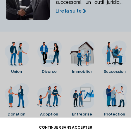
successoral, un outil juridique
permettant d'organiser et de
Lire la suite
sécuriser des accords entre
héritiers. Apprenez comment il
peut vous aider à gérer votre
patrimoine.
Union
Divorce
Immobilier
Succession
Donation
Adoption
Entreprise
Protection
CONTINUER SANS ACCEPTER