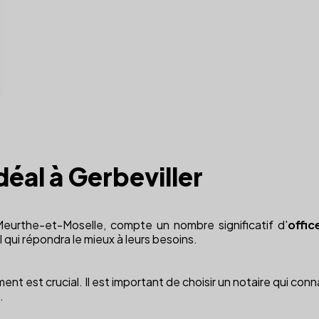
idéal à Gerbeviller
 Meurthe-et-Moselle, compte un nombre significatif d'
offic
l qui répondra le mieux à leurs besoins.
nt est crucial. Il est important de choisir un notaire qui conna
.