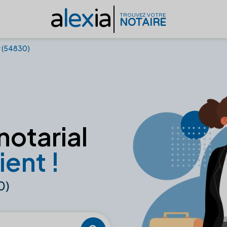
a
lex
ia
TROUVEZ VOTRE
NOTAIRE
r (54830)
notarial
ient !
0)