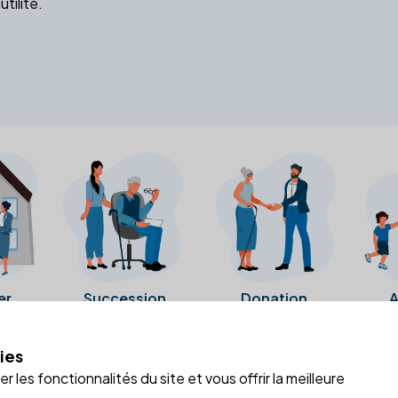
utilité.
er
Succession
Donation
A
ies
a fiche Google Business de l'office notarial. Ils n'ont ni été c
 les fonctionnalités du site et vous offrir la meilleure