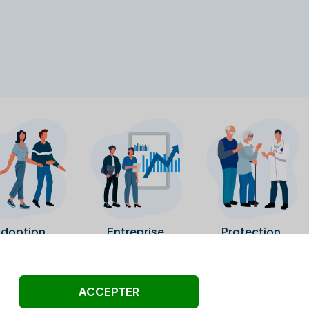
doption
Entreprise
Protection
ollectés ni été vérifiés par Alexia.fr.
ACCEPTER