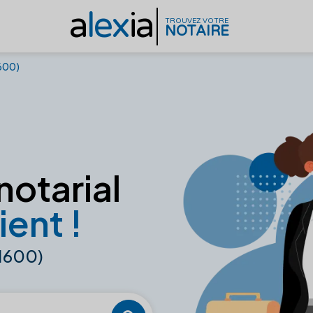
a
lex
ia
TROUVEZ VOTRE
NOTAIRE
1600)
notarial
ient !
61600)