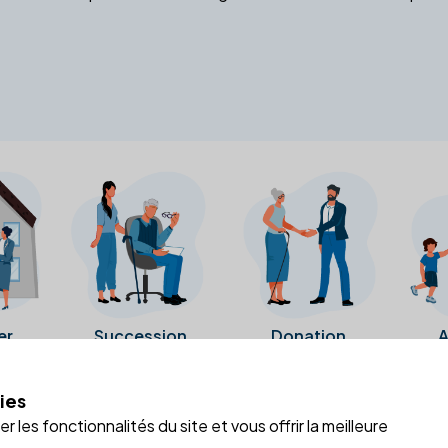
er
Succession
Donation
A
ies
a fiche Google Business de l'office notarial. Ils n'ont ni été c
 les fonctionnalités du site et vous offrir la meilleure