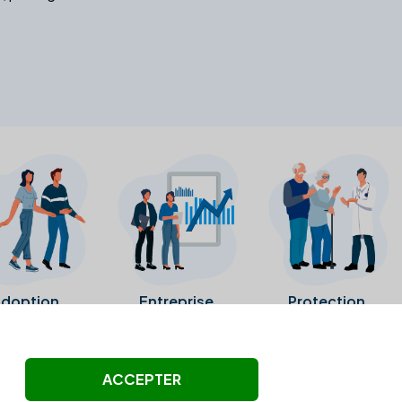
doption
Entreprise
Protection
ollectés ni été vérifiés par Alexia.fr.
ACCEPTER