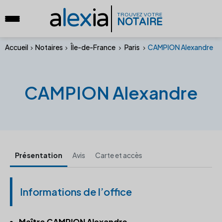
a
lex
ia
TROUVEZ VOTRE
NOTAIRE
Accueil
Notaires
Île-de-France
Paris
CAMPION Alexandre
CAMPION Alexandre
Présentation
Avis
Carte et accès
Informations de l’office
Maître CAMPION Alexandre