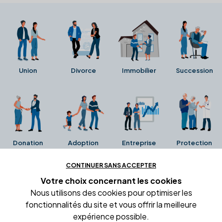
Union
Divorce
Immobilier
Succession
Donation
Adoption
Entreprise
Protection
CONTINUER SANS ACCEPTER
Ces avis proviennent directement de la fiche Google
Votre choix concernant
les cookies
Business de l'office notarial. Ils n'ont ni été collectés ni
Nous utilisons des cookies pour optimiser les
été vérifiés par Alexia.fr.
fonctionnalités du site et vous offrir la meilleure
expérience possible.