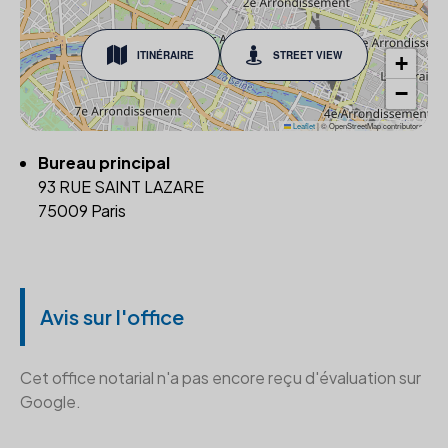
ITINÉRAIRE
STREET VIEW
+
−
Leaflet
|
© OpenStreetMap contributors
Bureau principal
93 RUE SAINT LAZARE
75009 Paris
Avis sur l'office
Cet office notarial n'a pas encore reçu d'évaluation sur
Google.