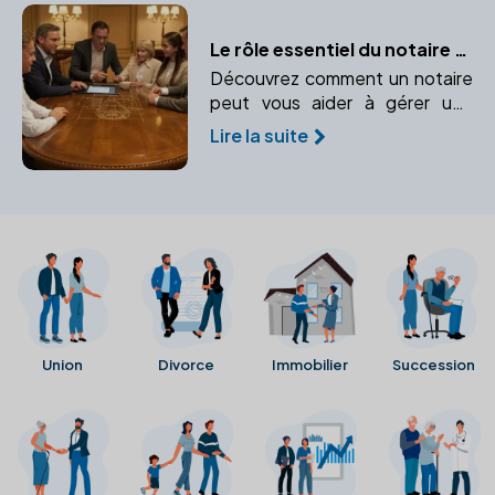
Le rôle essentiel du notaire dans la gestion des successions complexes
Découvrez comment un notaire
peut vous aider à gérer une
succession complexe, protéger
Lire la suite
vos héritiers et éviter les
conflits.
Union
Divorce
Immobilier
Succession