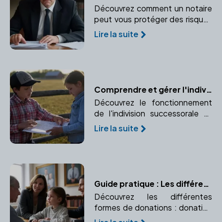
Découvrez comment un notaire
peut vous protéger des risques
juridiques lors d'une transaction
Lire la suite
immobilière. Médiation et
prévention des conflits sont au
cœur de son rôle.
Comprendre et gérer l'indivision successorale avec l'aide d'un notaire
Découvrez le fonctionnement
de l'indivision successorale et
comment un notaire peut vous
Lire la suite
aider à gérer cette situation
complexe.
Guide pratique : Les différentes formes de donations
Découvrez les différentes
formes de donations : donation
simple, donation-partage, et