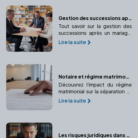
Gestion des successions après un mariage
Tout savoir sur la gestion des
successions après un mariage,
guidé par un notaire pour
Lire la suite
protéger vos droits.
Notaire et régime matrimonial : Quelles conséquences lors d'un divorce ?
Découvrez l'impact du régime
matrimonial sur la séparation et
comment un notaire peut vous
Lire la suite
accompagner dans cette
étape.
Les risques juridiques dans une transaction immobilière : Le rôle protecteur du notaire