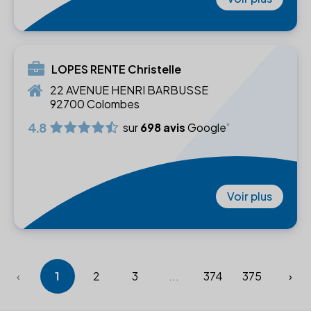
LOPES RENTE Christelle
22 AVENUE HENRI BARBUSSE
92700 Colombes
4.8
sur
698 avis
Google
Voir plus
‹
1
2
3
...
374
375
›