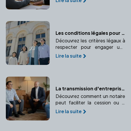
Lire la suite
donation avec réserve
d'usufruit. Apprenez à choisir
celle qui convient à vos besoins.
Les conditions légales pour adopter en France
Découvrez les critères légaux à
respecter pour engager une
procédure d'adoption en
Lire la suite
France. Informez-vous sur l'âge,
le statut marital et autres
critères exigés par la loi.
La transmission d'entreprise : un processus maîtrisé avec un notaire
Découvrez comment un notaire
peut faciliter la cession ou la
transmission de votre
Lire la suite
entreprise. Conseils sur les
aspects juridiques et fiscaux de
la transmission.