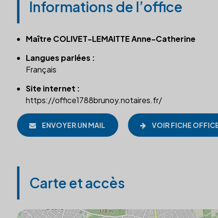
Informations de l’office
Maître COLIVET-LEMAITTE Anne-Catherine
Langues parlées :
Français
Site internet :
https://office1788brunoy.notaires.fr/
ENVOYER UN MAIL
VOIR FICHE OFFIC
Carte et accès