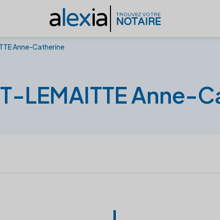
a
lex
ia
TROUVEZ VOTRE
NOTAIRE
TTE Anne-Catherine
T-LEMAITTE Anne-Ca