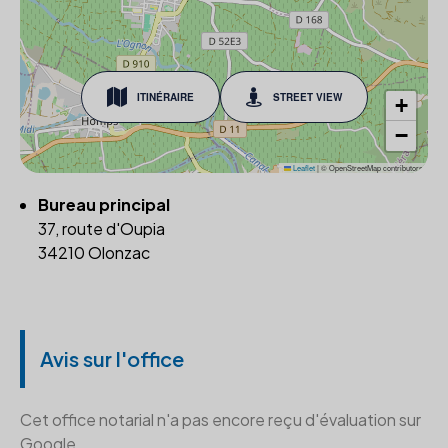
ITINÉRAIRE
STREET VIEW
+
−
Leaflet
|
© OpenStreetMap contributors
Bureau principal
37, route d'Oupia
34210 Olonzac
Avis sur l'office
Cet office notarial n'a pas encore reçu d'évaluation sur
Google.