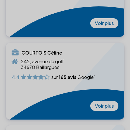
Voir plus
COURTOIS Céline
242, avenue du golf
34670 Baillargues
4.4
sur
165 avis
Google
Voir plus