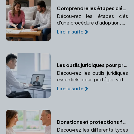
Comprendre les étapes clés d'une procédure d'adoption
Découvrez les étapes clés
d'une procédure d'adoption, de
la demande initiale à la décision
Lire la suite
finale. Comprendre les
formalités nécessaires pour une
adoption réussie.
Les outils juridiques pour protéger l'entreprise et ses dirigeants
Découvrez les outils juridiques
essentiels pour protéger votre
entreprise et vos
Lire la suite
responsabilités en tant que
dirigeant. Apprenez à mettre en
place des garanties et
protections adaptées.
Donations et protections familiales : les conseils du notaire
Découvrez les différents types