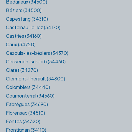
Bédarieux (34600)
Béziers (34500)
Capestang (34310)
Castelnau-le-lez (34170)
Castries (34160)
Caux (34720)
Cazouls-lès-béziers (34370)
Cessenon-sur-orb (34460)
Claret (34270)
Clermont-l'hérault (34800)
Colombiers (34440)
Cournonterral (34660)
Fabrègues (34690)
Florensac (34510)
Fontes (34320)
Frontignan (34110)