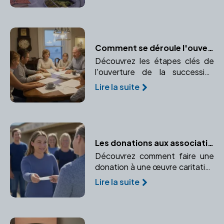
charges de copropriété.
Comment se déroule l'ouverture de la succession ?
Découvrez les étapes clés de
l'ouverture de la succession
après le décès d'un proche.
Lire la suite
Comprendre le rôle crucial du
notaire dans ce processus.
Les donations aux associations ou fondations : bénéficier d'avantages fiscaux
Découvrez comment faire une
donation à une œuvre caritative
tout en bénéficiant
Lire la suite
d'avantages fiscaux. Apprenez
l'importance du rôle du notaire
dans ce processus.