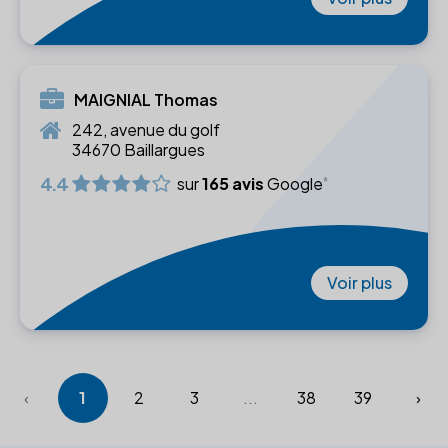
MAIGNIAL Thomas
242, avenue du golf
34670 Baillargues
4.4
sur
165 avis
Google
Voir plus
‹
1
2
3
...
38
39
›