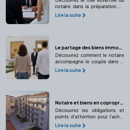
notaire dans la préparation de
votre contrat de mariage.
Lire la suite
Le partage des biens immobiliers en cas de divorce : le rôle du notaire
Découvrez comment le notaire
accompagne le couple dans le
partage des biens communs,
Lire la suite
notamment les biens
immobiliers, lors d'un divorce.
Notaire et biens en copropriété : les spécificités
Découvrez les obligations et
points d'attention pour l'achat
d'un bien en copropriété.
Lire la suite
Analyse des règlements et des