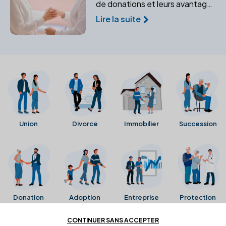
de donations et leurs avantages
pour protéger votre famille. Un
Lire la suite
notaire peut vous aider à
sécuriser l'avenir de vos
bénéficiaires.
Union
Divorce
Immobilier
Succession
Donation
Adoption
Entreprise
Protection
CONTINUER SANS ACCEPTER