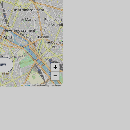
VIEW
+
−
Leaflet
|
© OpenStreetMap contributors