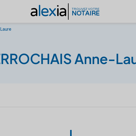
a
lex
ia
TROUVEZ VOTRE
NOTAIRE
Laure
ERROCHAIS Anne-Lau