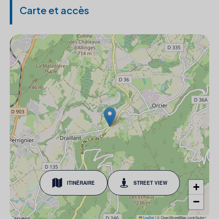
Carte et accès
ITINÉRAIRE
STREET VIEW
+
−
Leaflet
|
© OpenStreetMap contributors