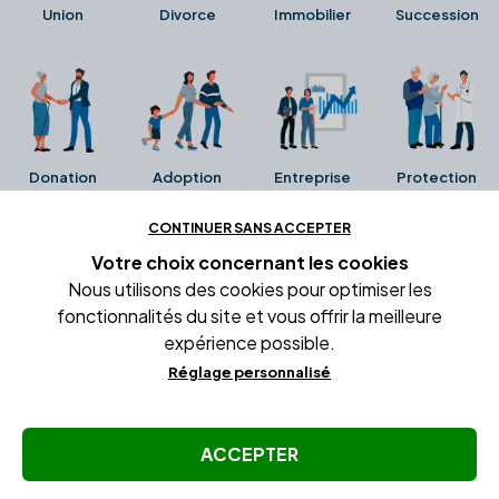
Union
Divorce
Immobilier
Succession
Donation
Adoption
Entreprise
Protection
CONTINUER SANS ACCEPTER
Ces avis proviennent directement de la fiche Google
Votre choix concernant
les cookies
Business de l'office notarial. Ils n'ont ni été collectés ni
Nous utilisons des cookies pour optimiser les
été vérifiés par Alexia.fr.
fonctionnalités du site et vous offrir la meilleure
expérience possible.
Réglage personnalisé
Conditions générales d'utilisation
Mentions légales
Gestion des cookies
ACCEPTER
© Copyright Alexia Notaire 2026