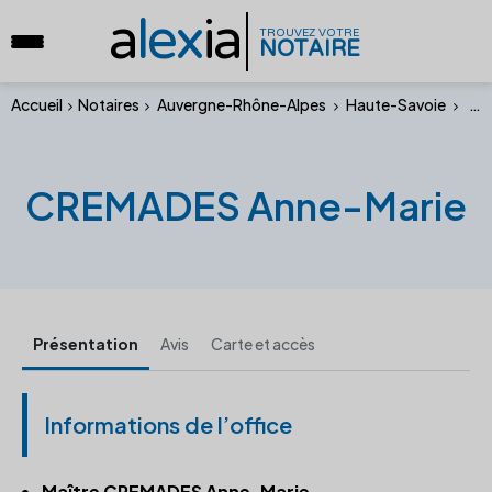
a
lex
ia
TROUVEZ VOTRE
NOTAIRE
Accueil
Notaires
Auvergne-Rhône-Alpes
Haute-Savoie
CRE
CREMADES Anne-Marie
Présentation
Avis
Carte et accès
Informations de l’office
Maître CREMADES Anne-Marie