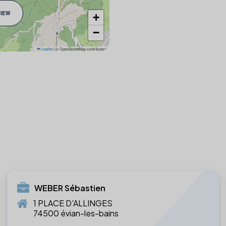
VIEW
+
−
Leaflet
|
© OpenStreetMap contributors
WEBER Sébastien
1 PLACE D'ALLINGES
74500 évian-les-bains