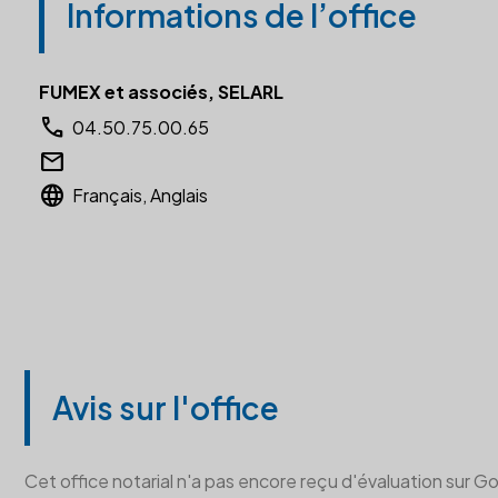
Informations de l’office
FUMEX et associés, SELARL
call
04.50.75.00.65
email
language
Français, Anglais
Avis sur l'office
Cet office notarial n'a pas encore reçu d'évaluation sur G