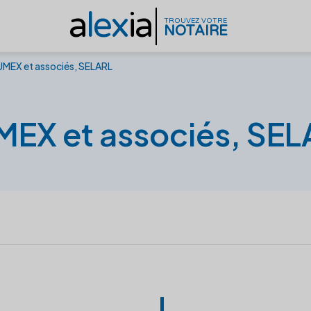
a
lex
ia
TROUVEZ VOTRE
NOTAIRE
UMEX et associés, SELARL
MEX et associés, SEL