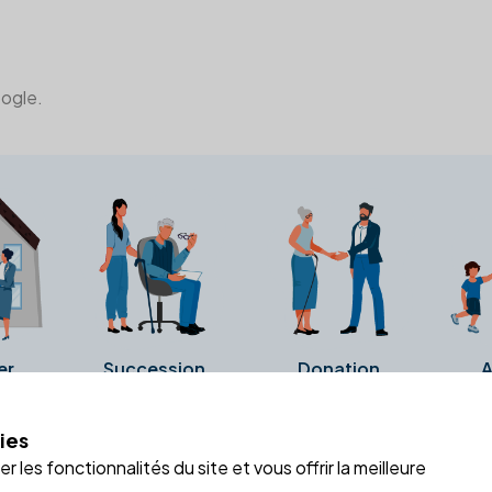
oogle.
er
Succession
Donation
A
ies
a fiche Google Business de l'office notarial. Ils n'ont ni été c
 les fonctionnalités du site et vous offrir la meilleure