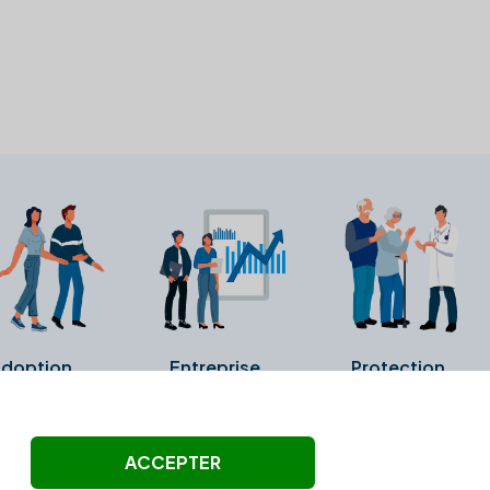
doption
Entreprise
Protection
ollectés ni été vérifiés par Alexia.fr.
ACCEPTER