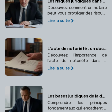
Les risques juridiques dans une transaction immobilière : Le rôle protecteur du notaire
Découvrez comment un notaire
peut vous protéger des risques
juridiques lors d'une transaction
Lire la suite
immobilière. Médiation et
prévention des conflits sont au
cœur de son rôle.
L'acte de notoriété : un document essentiel pour faire valoir vos droits d'héritier
Découvrez l'importance de
l'acte de notoriété dans la
succession et comment un
Lire la suite
notaire peut vous aider à
l'établir.
Les bases juridiques de la donation
Comprendre les principes
fondamentaux qui encadrent la