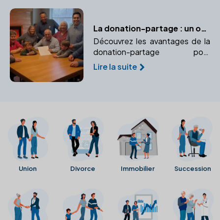
la transmission.
La donation-partage : un outil efficace pour prévenir les conflits successoraux
Découvrez les avantages de la
donation-partage pour
organiser une répartition
Lire la suite
équitable des biens et éviter les
conflits successoraux futurs.
Union
Divorce
Immobilier
Succession