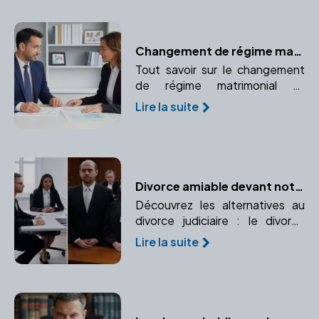
Changement de régime matrimonial
Tout savoir sur le changement
de régime matrimonial et
pourquoi consulter un notaire
Lire la suite
pour cette démarche
importante.
Divorce amiable devant notaire ou procédure judiciaire : quelles différences ?
Découvrez les alternatives au
divorce judiciaire : le divorce
amiable devant notaire et la
Lire la suite
procédure judiciaire. Comparez
leurs avantages, inconvénients,
rapidité, coûts et implications.