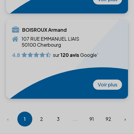
BOISROUX Armand
107 RUE EMMANUEL LIAIS
50100 Cherbourg
4.8
sur
120 avis
Google
Voir plus
‹
1
2
3
...
91
92
›