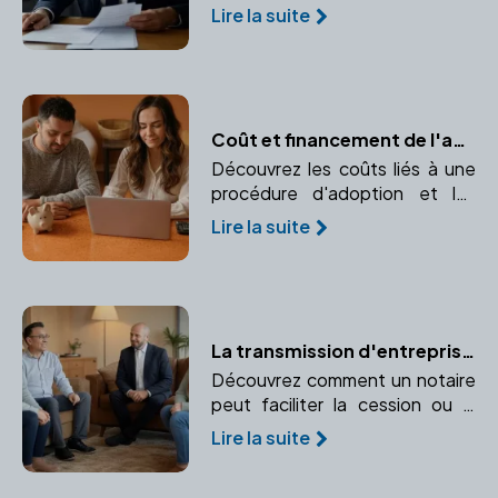
donation selon le droit français.
Lire la suite
Coût et financement de l'adoption : Prévisions budgétaires et aides financières
Découvrez les coûts liés à une
procédure d'adoption et les
différentes possibilités de
Lire la suite
financement. Informez-vous sur
les prévisions budgétaires et les
aides financières disponibles.
La transmission d'entreprise : un processus maîtrisé avec un notaire
Découvrez comment un notaire
peut faciliter la cession ou la
transmission de votre
Lire la suite
entreprise. Conseils sur les
aspects juridiques et fiscaux de