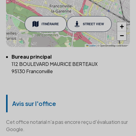
ITINÉRAIRE
STREET VIEW
+
−
Leaflet
|
© OpenStreetMap contributors
Bureau principal
112 BOULEVARD MAURICE BERTEAUX
95130 Franconville
Avis sur l'office
Cet office notarial n'a pas encore reçu d'évaluation sur
Google.