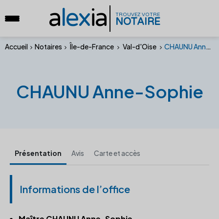
a
lex
ia
TROUVEZ VOTRE
NOTAIRE
Accueil
Notaires
Île-de-France
Val-d'Oise
CHAUNU Anne-Sophie
CHAUNU Anne-Sophie
Présentation
Avis
Carte et accès
Informations de l’office
Maître CHAUNU Anne-Sophie