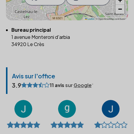
+
−
Leaflet
|
© OpenStreetMap contributors
Bureau principal
1 avenue Monteroni d'arbia
34920 Le Crès
Avis sur l'office
3.9
11 avis
sur
Google