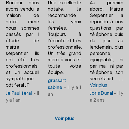
Bonjour nous
Une excellente
Au premier
avons vendu la
notaire. Je
abord, Maître
maison de
recommande
Serpentier a
notre mère
les yeux
répondu à nos
nous sommes
fermées.
questions par
passés par l
Toujours à
téléphone puis
étude de
l'écoute et très
du jour au
maître
professionnelle.
lendemain, plus
serpentier ils
Un très grand
personne,
ont été très
merci à vous et
injoignable, ni
professionnels
toute votre
par mail ni par
et Un accueil
équipe.
téléphone, son
sympathique
secrétariat
...
grassart
cdt feral JP
Voir plus
sabine
- il y a 1
Je Paul feral
- il
Joris Dunal
- il y
an
y a 1 an
a 2 ans
Voir plus