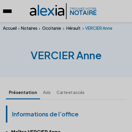
a
lex
ia
TROUVEZ VOTRE
NOTAIRE
Accueil
Notaires
Occitanie
Hérault
VERCIER Anne
VERCIER Anne
Présentation
Avis
Carte et accès
Informations de l’office
Maître VERCIER Anne