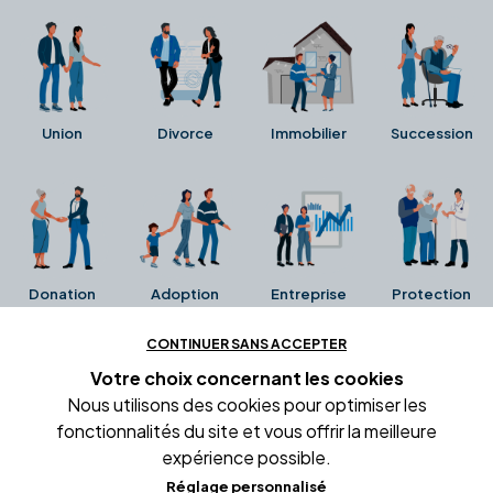
Union
Divorce
Immobilier
Succession
Donation
Adoption
Entreprise
Protection
CONTINUER SANS ACCEPTER
Ces avis proviennent directement de la fiche Google
Votre choix concernant
les cookies
Business de l'office notarial. Ils n'ont ni été collectés ni
Nous utilisons des cookies pour optimiser les
été vérifiés par Alexia.fr.
fonctionnalités du site et vous offrir la meilleure
expérience possible.
Réglage personnalisé