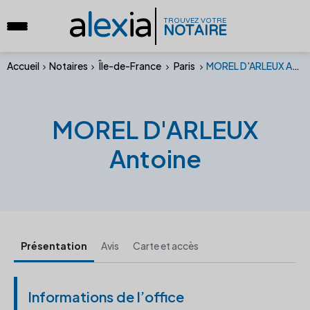
a
lex
ia
TROUVEZ VOTRE
NOTAIRE
Accueil
Notaires
Île-de-France
Paris
MOREL D'ARLEUX Antoine
MOREL D'ARLEUX
Antoine
Présentation
Avis
Carte et accès
Informations de l’office