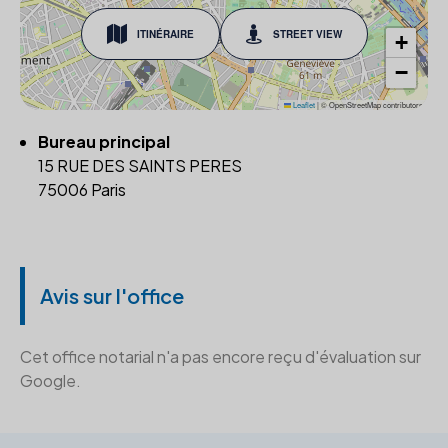
ITINÉRAIRE
STREET VIEW
+
−
Leaflet
|
© OpenStreetMap contributors
Bureau principal
15 RUE DES SAINTS PERES
75006 Paris
Avis sur l'office
Cet office notarial n'a pas encore reçu d'évaluation sur
Google.