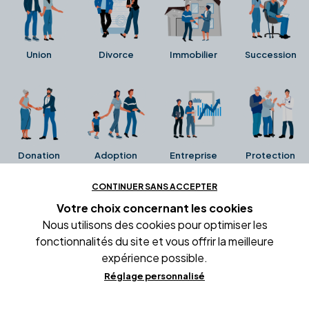
Union
Divorce
Immobilier
Succession
Donation
Adoption
Entreprise
Protection
CONTINUER SANS ACCEPTER
Ces avis proviennent directement de la fiche Google
Votre choix concernant
les cookies
Business de l'office notarial. Ils n'ont ni été collectés ni
Nous utilisons des cookies pour optimiser les
été vérifiés par Alexia.fr.
fonctionnalités du site et vous offrir la meilleure
expérience possible.
Réglage personnalisé
Conditions générales d'utilisation
Mentions légales