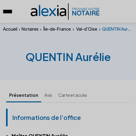
a
lex
ia
TROUVEZ VOTRE
NOTAIRE
Accueil
Notaires
Île-de-France
Val-d'Oise
QUENTIN Aurélie
QUENTIN Aurélie
Présentation
Avis
Carte et accès
Informations de l’office
Maître QUENTIN Aurélie