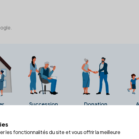
oogle.
er
Succession
Donation
A
ies
a fiche Google Business de l'office notarial. Ils n'ont ni été c
 les fonctionnalités du site et vous offrir la meilleure