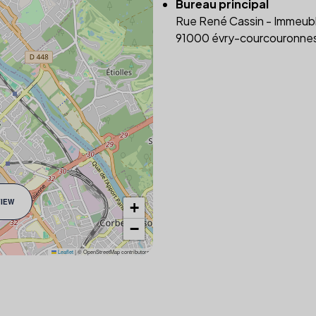
Bureau principal
Rue René Cassin - Immeubl
91000 évry-courcouronnes
VIEW
+
−
Leaflet
|
© OpenStreetMap contributors