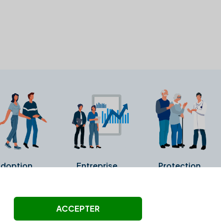
doption
Entreprise
Protection
ollectés ni été vérifiés par Alexia.fr.
ACCEPTER