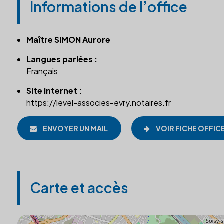
Informations de l’office
Maître SIMON Aurore
Langues parlées :
Français
Site internet :
https://level-associes-evry.notaires.fr
ENVOYER UN MAIL
VOIR FICHE OFFIC
Carte et accès