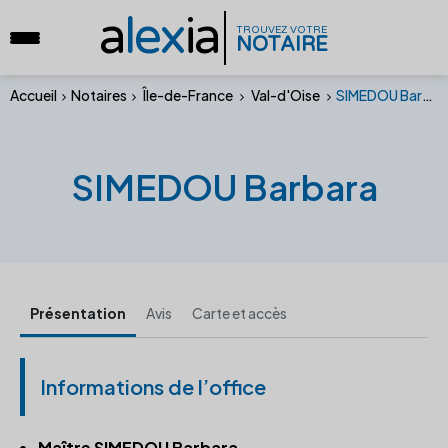
a
lex
ia
TROUVEZ VOTRE
NOTAIRE
Accueil
Notaires
Île-de-France
Val-d'Oise
SIMEDOU Barbara
SIMEDOU Barbara
Présentation
Avis
Carte et accès
Informations de l’office
Maître SIMEDOU Barbara