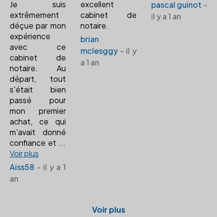
Je suis
excellent
pascal guinot
-
extrêmement
cabinet de
il y a 1 an
déçue par mon
notaire.
expérience
brian
avec ce
mclesggy
- il y
cabinet de
a 1 an
notaire. Au
départ, tout
s'était bien
passé pour
mon premier
achat, ce qui
m'avait donné
confiance et
...
Voir plus
Aiss58
- il y a 1
an
Voir plus