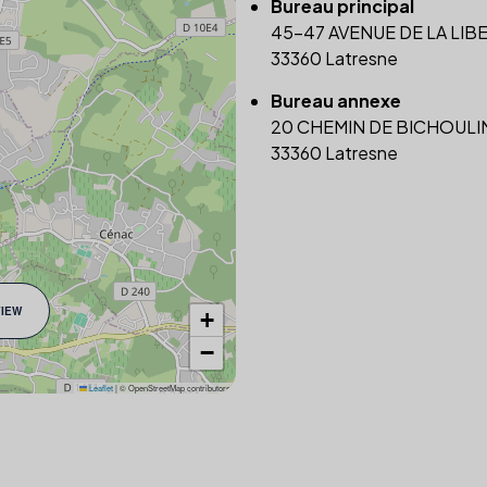
Bureau principal
45-47 AVENUE DE LA LIB
33360 Latresne
Bureau annexe
20 CHEMIN DE BICHOULI
33360 Latresne
VIEW
+
−
Leaflet
|
© OpenStreetMap contributors