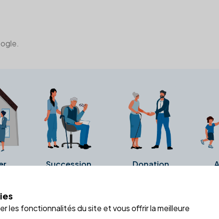
oogle.
er
Succession
Donation
A
ies
a fiche Google Business de l'office notarial. Ils n'ont ni été c
 les fonctionnalités du site et vous offrir la meilleure