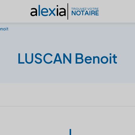
a
lex
ia
TROUVEZ VOTRE
NOTAIRE
noit
LUSCAN Benoit