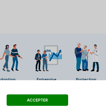
doption
Entreprise
Protection
ollectés ni été vérifiés par Alexia.fr.
ACCEPTER