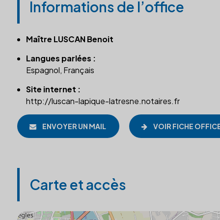
Informations de l’office
Maître LUSCAN Benoit
Langues parlées :
Espagnol, Français
Site internet :
http://luscan-lapique-latresne.notaires.fr
ENVOYER UN MAIL
VOIR FICHE OFFIC
Carte et accès