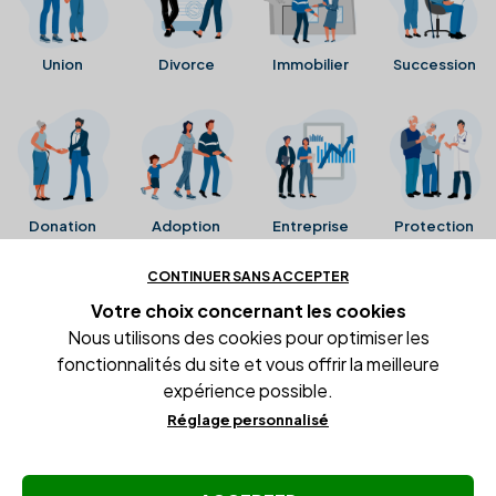
Union
Divorce
Immobilier
Succession
Donation
Adoption
Entreprise
Protection
CONTINUER SANS ACCEPTER
Ces avis proviennent directement de la fiche Google
Votre choix concernant
les cookies
Business de l'office notarial. Ils n'ont ni été collectés ni
Nous utilisons des cookies pour optimiser les
été vérifiés par Alexia.fr.
fonctionnalités du site et vous offrir la meilleure
expérience possible.
Réglage personnalisé
Conditions générales d'utilisation
Mentions légales
Gestion des cookies