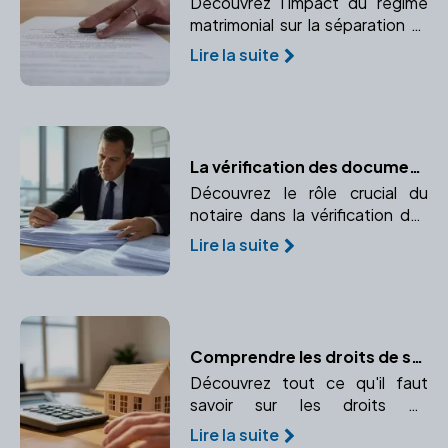
Découvrez l'impact du régime
matrimonial sur la séparation et
comment un notaire peut vous
Lire la suite
accompagner dans cette
étape.
La vérification des documents immobiliers par le notaire
Découvrez le rôle crucial du
notaire dans la vérification des
documents immobiliers pour
Lire la suite
garantir la conformité et la
transparence de la transaction.
Comprendre les droits de succession : calcul et paiement
Découvrez tout ce qu'il faut
savoir sur les droits de
succession, leur calcul et leur
Lire la suite