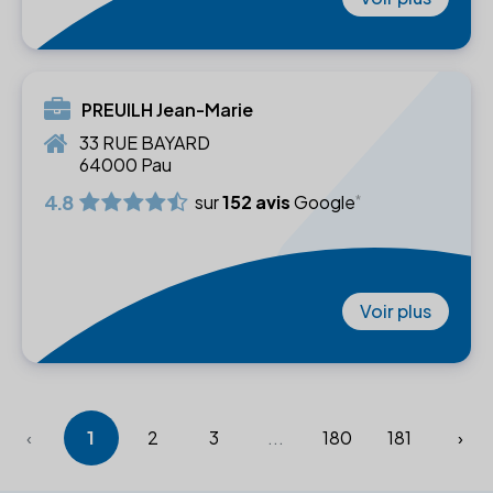
PREUILH Jean-Marie
33 RUE BAYARD
64000 Pau
4.8
sur
152 avis
Google
Voir plus
‹
1
2
3
...
180
181
›