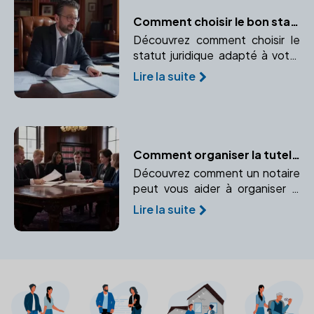
Comment choisir le bon statut juridique pour votre entreprise avec l'aide d'un notaire
Découvrez comment choisir le
statut juridique adapté à votre
entreprise avec l'aide d'un
Lire la suite
notaire.
Comment organiser la tutelle ou la curatelle avec un notaire
Découvrez comment un notaire
peut vous aider à organiser la
tutelle ou la curatelle pour
Lire la suite
protéger les personnes
vulnérables.