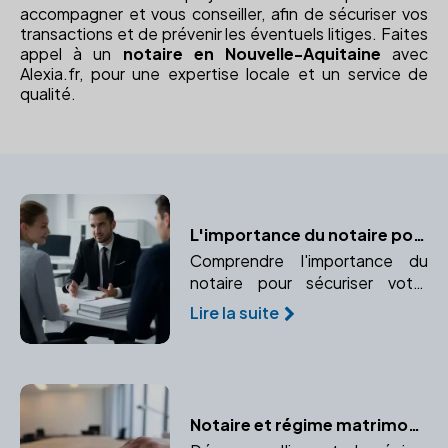
accompagner et vous conseiller, afin de sécuriser vos
transactions et de prévenir les éventuels litiges. Faites
appel à un
notaire en Nouvelle-Aquitaine
avec
Alexia.fr, pour une expertise locale et un service de
qualité.
L'importance du notaire pour sécuriser votre mariage
Comprendre l'importance du
notaire pour sécuriser votre
mariage et protéger vos
Lire la suite
intérêts juridiques et financiers.
Notaire et régime matrimonial : Quelles conséquences lors d'un divorce ?