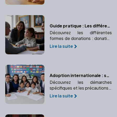
paiement. Comprendre
l'importance d'un notaire dans
ce processus.
Guide pratique : Les différentes formes de donations
Découvrez les différentes
formes de donations : donation
simple, donation-partage, et
Lire la suite
donation avec réserve
d'usufruit. Apprenez à choisir
celle qui convient à vos besoins.
Adoption internationale : spécificités et précautions
Découvrez les démarches
spécifiques et les précautions à
prendre pour une adoption à
Lire la suite
l'étranger. Comprendre le rôle
crucial du notaire dans une
adoption internationale.