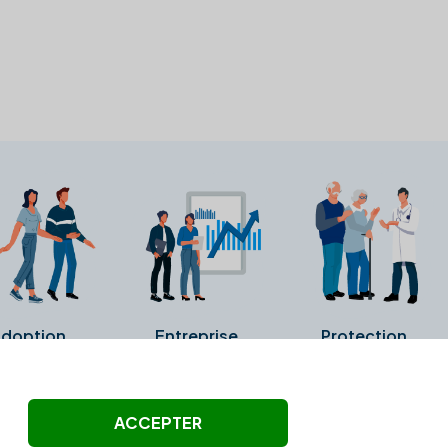
doption
Entreprise
Protection
ollectés ni été vérifiés par Alexia.fr.
ACCEPTER