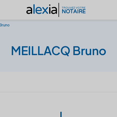
a
lex
ia
TROUVEZ VOTRE
NOTAIRE
Bruno
MEILLACQ Bruno