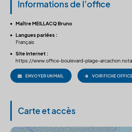
Informations de l’office
Maître MEILLACQ Bruno
Langues parlées :
Français
Site internet :
https://www.office-boulevard-plage-arcachon.notai
ENVOYER UN MAIL
VOIR FICHE OFFIC
Carte et accès