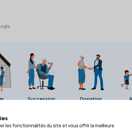
oogle.
er
Succession
Donation
A
ies
a fiche Google Business de l'office notarial. Ils n'ont ni été c
 les fonctionnalités du site et vous offrir la meilleure