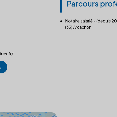
Parcours prof
Notaire salarié - (depuis 20
(33) Arcachon
res.fr/
E