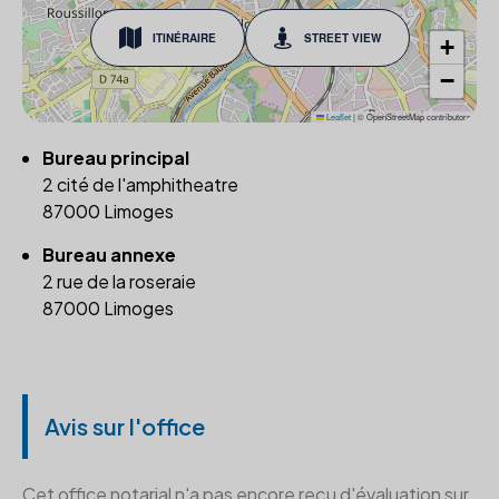
ITINÉRAIRE
STREET VIEW
+
−
Leaflet
|
© OpenStreetMap contributors
Bureau principal
2 cité de l'amphitheatre
87000 Limoges
Bureau annexe
2 rue de la roseraie
87000 Limoges
Avis sur l'office
Cet office notarial n'a pas encore reçu d'évaluation sur