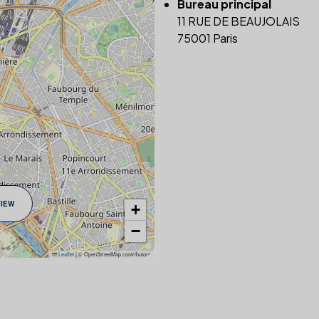
Bureau principal
11 RUE DE BEAUJOLAIS
75001 Paris
VIEW
+
−
Leaflet
|
© OpenStreetMap contributors