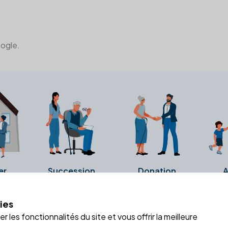
oogle.
er
Succession
Donation
A
ies
a fiche Google Business de l'office notarial. Ils n'ont ni été c
 les fonctionnalités du site et vous offrir la meilleure