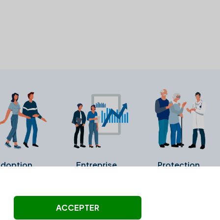
doption
Entreprise
Protection
ollectés ni été vérifiés par Alexia.fr.
ACCEPTER