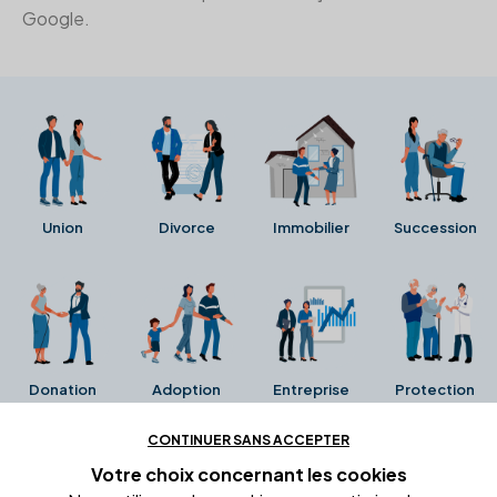
Google.
Union
Divorce
Immobilier
Succession
Donation
Adoption
Entreprise
Protection
CONTINUER SANS ACCEPTER
Ces avis proviennent directement de la fiche Google
Votre choix concernant
les cookies
Business de l'office notarial. Ils n'ont ni été collectés ni