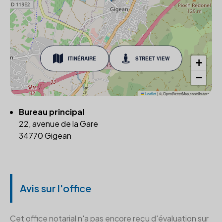
ITINÉRAIRE
STREET VIEW
+
−
Leaflet
|
© OpenStreetMap contributors
Bureau principal
22, avenue de la Gare
34770 Gigean
Avis sur l'office
Cet office notarial n'a pas encore reçu d'évaluation sur