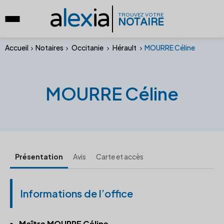
a
lex
ia
TROUVEZ VOTRE
NOTAIRE
Accueil
Notaires
Occitanie
Hérault
MOURRE Céline
MOURRE Céline
Présentation
Avis
Carte et accès
Informations de l’office
Maître MOURRE Céline