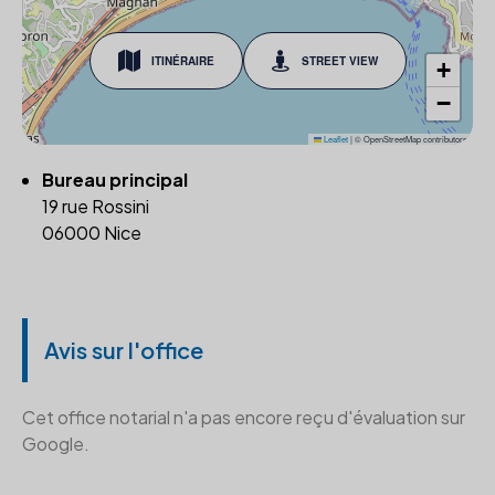
ITINÉRAIRE
STREET VIEW
+
−
Leaflet
|
© OpenStreetMap contributors
Bureau principal
19 rue Rossini
06000 Nice
Avis sur l'office
Cet office notarial n'a pas encore reçu d'évaluation sur
Google.