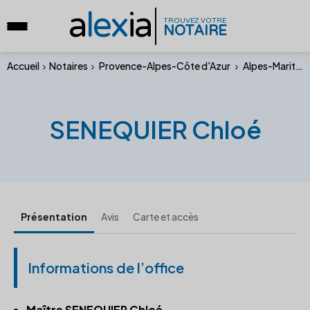
a
lex
ia
TROUVEZ VOTRE
NOTAIRE
Accueil
Notaires
Provence-Alpes-Côte d'Azur
Alpes-Maritimes
SENEQUIER Chloé
Présentation
Avis
Carte et accès
Informations de l’office
Maître SENEQUIER Chloé