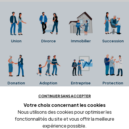
Union
Divorce
Immobilier
Succession
Donation
Adoption
Entreprise
Protection
CONTINUER SANS ACCEPTER
Ces avis proviennent directement de la fiche Google
Votre choix concernant
les cookies
Business de l'office notarial. Ils n'ont ni été collectés ni
Nous utilisons des cookies pour optimiser les
été vérifiés par Alexia.fr.
fonctionnalités du site et vous offrir la meilleure
expérience possible.