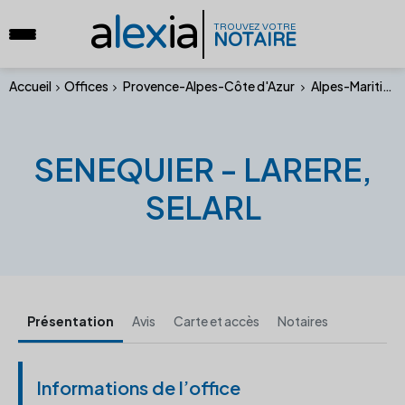
a
lex
ia
TROUVEZ VOTRE
NOTAIRE
Accueil
Offices
Provence-Alpes-Côte d'Azur
Alpes-Maritimes
SENEQUIER - LARERE,
SELARL
Présentation
Avis
Carte et accès
Notaires
Informations de l’office