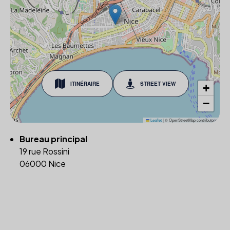
ITINÉRAIRE
STREET VIEW
+
−
Leaflet
|
© OpenStreetMap contributors
Bureau principal
19 rue Rossini
06000 Nice