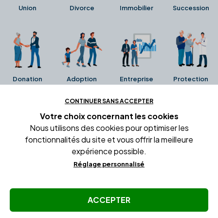
Union
Divorce
Immobilier
Succession
Donation
Adoption
Entreprise
Protection
CONTINUER SANS ACCEPTER
Ces avis proviennent directement de la fiche Google
Votre choix concernant
les cookies
Business de l'office notarial. Ils n'ont ni été collectés ni
Nous utilisons des cookies pour optimiser les
été vérifiés par Alexia.fr.
fonctionnalités du site et vous offrir la meilleure
expérience possible.
Réglage personnalisé
Conditions générales d'utilisation
Mentions légales
Gestion des cookies
ACCEPTER
© Copyright Alexia Notaire 2026