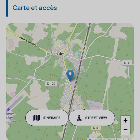
Carte et accès
ITINÉRAIRE
STREET VIEW
+
−
Leaflet
|
© OpenStreetMap contributors