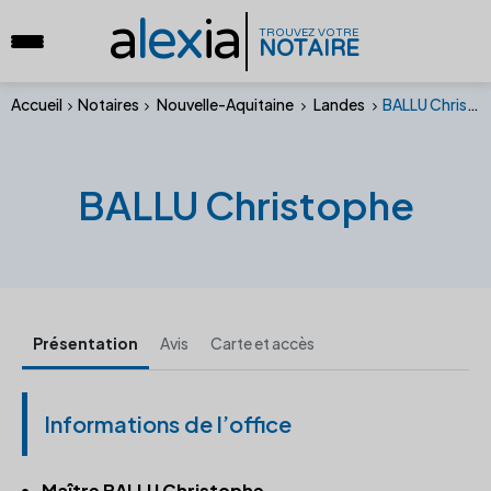
a
lex
ia
TROUVEZ VOTRE
NOTAIRE
Accueil
Notaires
Nouvelle-Aquitaine
Landes
BALLU Christophe
BALLU Christophe
Présentation
Avis
Carte et accès
Informations de l’office
Maître BALLU Christophe