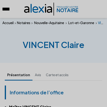
a
lex
ia
TROUVEZ VOTRE
NOTAIRE
Accueil
Notaires
Nouvelle-Aquitaine
Lot-et-Garonne
VINCENT Claire
VINCENT Claire
Présentation
Avis
Carte et accès
Informations de l’office
Maître VINCENT Claire