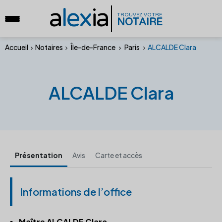
a
lex
ia
TROUVEZ VOTRE
NOTAIRE
Accueil
Notaires
Île-de-France
Paris
ALCALDE Clara
ALCALDE Clara
Présentation
Avis
Carte et accès
Informations de l’office
Maître ALCALDE Clara