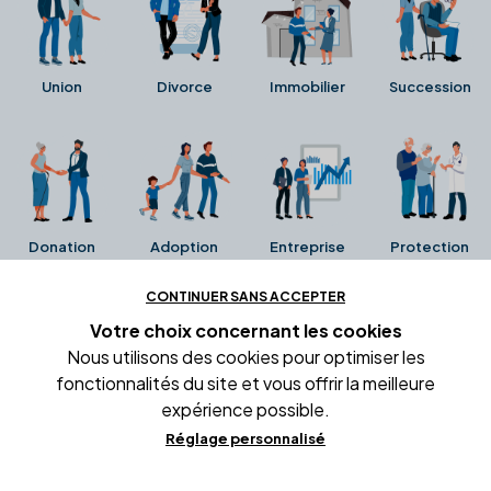
Union
Divorce
Immobilier
Succession
Donation
Adoption
Entreprise
Protection
CONTINUER SANS ACCEPTER
Ces avis proviennent directement de la fiche Google
Votre choix concernant
les cookies
Business de l'office notarial. Ils n'ont ni été collectés ni
Nous utilisons des cookies pour optimiser les
été vérifiés par Alexia.fr.
fonctionnalités du site et vous offrir la meilleure
expérience possible.
Réglage personnalisé
Conditions générales d'utilisation
Mentions légales